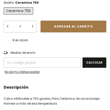
Diseño:
Ceramica 750
Ceramica 750
8
en stock
CAMBIAR CP
Entregas para el CP:
Medios de envío
CALCULAR
No sé mi código postal
Descripción
Calco vitrificable a 750 grados, Para Cerámica. No se aconseja
Hornear a más de esa temperatura.