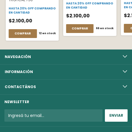
HAST
HASTA 20% OFF
COMPRANDO
EN C
EN CANTIDAD
HASTA 20% OFF
COMPRANDO
EN CANTIDAD
$2.
$2.100,00
$2.100,00
COMPRAR
66
en stock
COMPRAR
12
en stock
NAVEGACIÓN
INFORMACIÓN
CONTACTÁNOS
NEWSLETTER