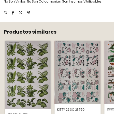
No Son Vinilos, No Son Calcamonias, Son Insumos Vitrificables.
Productos similares
DIN
KITTY 22 3C 21 750
TROPICAL 750