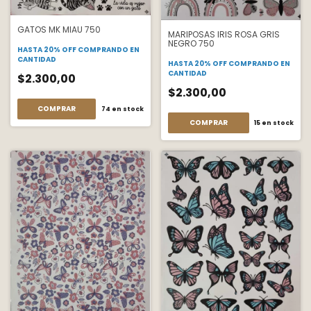
GATOS MK MIAU 750
MARIPOSAS IRIS ROSA GRIS
NEGRO 750
HASTA 20% OFF
COMPRANDO EN
CANTIDAD
HASTA 20% OFF
COMPRANDO EN
CANTIDAD
$2.300,00
$2.300,00
COMPRAR
74
en stock
COMPRAR
15
en stock