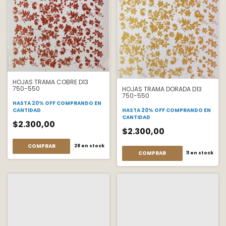
HOJAS TRAMA COBRE D13
750-550
HOJAS TRAMA DORADA D13
750-550
HASTA 20% OFF
COMPRANDO EN
CANTIDAD
HASTA 20% OFF
COMPRANDO EN
CANTIDAD
$2.300,00
$2.300,00
COMPRAR
28
en stock
COMPRAR
11
en stock