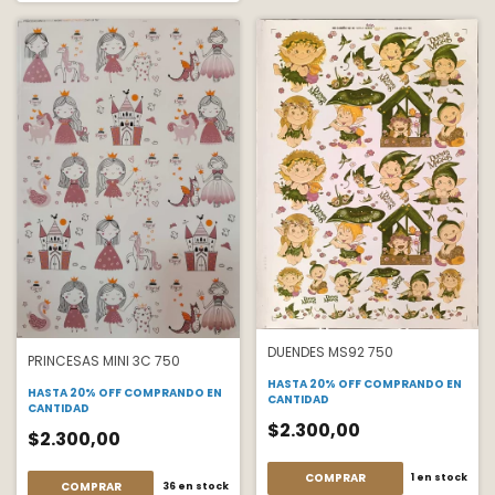
DUENDES MS92 750
PRINCESAS MINI 3C 750
HASTA 20% OFF
COMPRANDO EN
HASTA 20% OFF
COMPRANDO EN
CANTIDAD
CANTIDAD
$2.300,00
$2.300,00
COMPRAR
1
en stock
COMPRAR
36
en stock