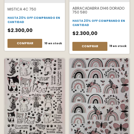
ABRACADABRA D146 DORADO
MISTICA 4C 750
750 580
HASTA 20% OFF
COMPRANDO EN
HASTA 20% OFF
COMPRANDO EN
CANTIDAD
CANTIDAD
$2.300,00
$2.300,00
COMPRAR
10
en stock
COMPRAR
19
en stock