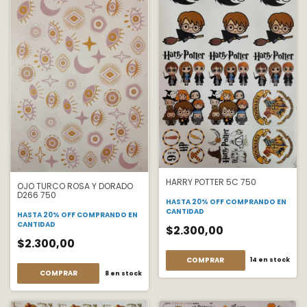
HARRY POTTER 5C 750
OJO TURCO ROSA Y DORADO
D266 750
HASTA 20% OFF
COMPRANDO EN
CANTIDAD
HASTA 20% OFF
COMPRANDO EN
CANTIDAD
$2.300,00
$2.300,00
COMPRAR
14
en stock
COMPRAR
8
en stock