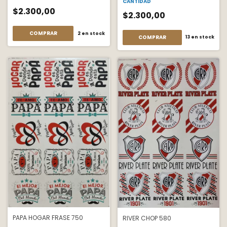
CANTIDAD
$2.300,00
$2.300,00
COMPRAR
2
en stock
COMPRAR
13
en stock
PAPA HOGAR FRASE 750
RIVER CHOP 580