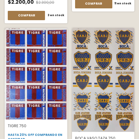
$2.200,00
$2.300,00
COMPRAR
11
en stock
COMPRAR
3
en stock
TIGRE 750
HASTA 20% OFF
COMPRANDO EN
BOCA VASO TAZA 750