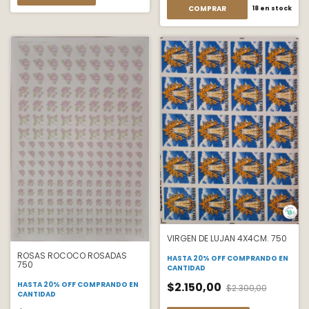
COMPRAR
18
en stock
VIRGEN DE LUJAN 4X4CM. 750
ROSAS ROCOCO ROSADAS
HASTA 20% OFF
COMPRANDO EN
750
CANTIDAD
HASTA 20% OFF
COMPRANDO EN
$2.150,00
$2.300,00
CANTIDAD