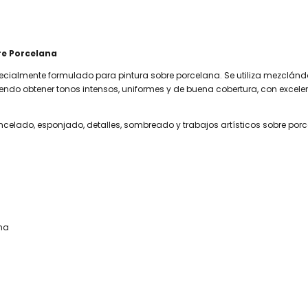
re Porcelana
pecialmente formulado para pintura sobre porcelana. Se utiliza mezclánd
endo obtener tonos intensos, uniformes y de buena cobertura, con excelen
ncelado, esponjado, detalles, sombreado y trabajos artísticos sobre por
na