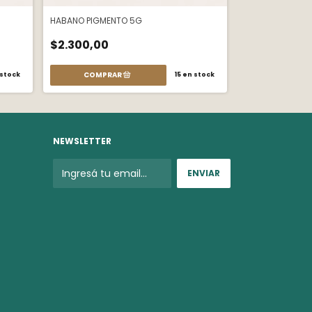
HABANO PIGMENTO 5G
VERDE AZULADO
$2.300,00
$2.300,00
stock
15
en stock
NEWSLETTER