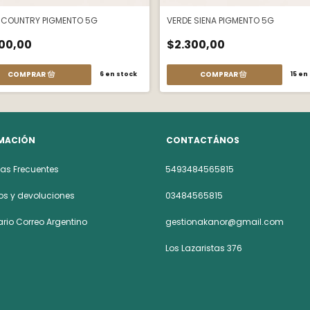
 COUNTRY PIGMENTO 5G
VERDE SIENA PIGMENTO 5G
00,00
$2.300,00
6
en stock
15
en 
MACIÓN
CONTACTÁNOS
as Frecuentes
5493484565815
s y devoluciones
03484565815
rio Correo Argentino
gestionakanor@gmail.com
Los Lazaristas 376