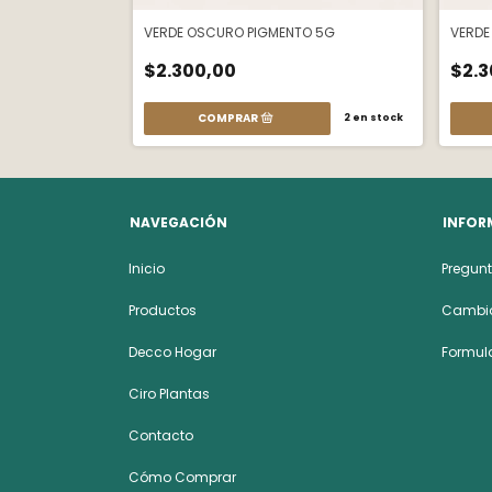
 5G
VERDE OSCURO PIGMENTO 5G
VERDE
$2.300,00
$2.3
12
en stock
2
en stock
NAVEGACIÓN
INFOR
Inicio
Pregunt
Productos
Cambio
Decco Hogar
Formula
Ciro Plantas
Contacto
Cómo Comprar