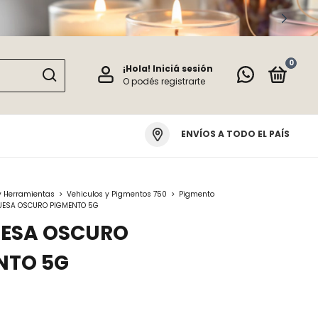
0
¡Hola!
Iniciá sesión
O podés registrarte
ENVÍOS A TODO EL PAÍS
y Herramientas
>
Vehiculos y Pigmentos 750
>
Pigmento
UESA OSCURO PIGMENTO 5G
ESA OSCURO
NTO 5G