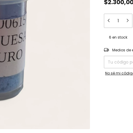
$2.300,0
6
en stock
Entregas para el
Medios de 
No sé mi códig