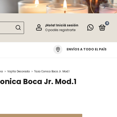
0
¡Hola!
Iniciá sesión
O podés registrarte
ENVÍOS A TODO EL PAÍS
na
>
Vajilla Decorada
>
Taza Conica Boca Jr. Mod.1
onica Boca Jr. Mod.1