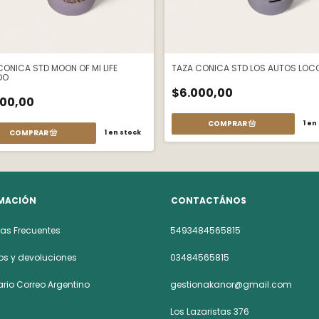
CONICA STD MOON OF MI LIFE
TAZA CONICA STD LOS AUTOS LOC
DO
$6.000,00
000,00
1
en 
1
en stock
MACIÓN
CONTACTÁNOS
as Frecuentes
5493484565815
s y devoluciones
03484565815
rio Correo Argentino
gestionakanor@gmail.com
Los Lazaristas 376