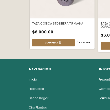
INTAGE
TAZA CONICA STD LIBERA TU MAGIA
TAZA 
DORA
$6.000,00
$6.
1
en stock
1
en stock
NAVEGACIÓN
INFOR
Inicio
Pregunt
Productos
Cambio
Decco Hogar
Formula
Ciro Plantas