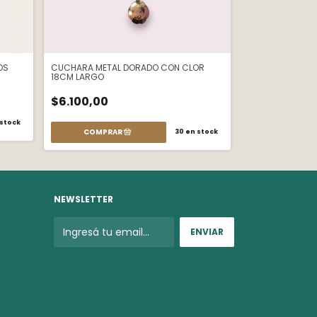
OS
CUCHARA METAL DORADO CON CLOR
TAZA CONICA MO
18CM LARGO
$6.000,00
$6.100,00
stock
30
en stock
NEWSLETTER