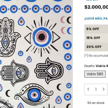
$2.000,0
¡LLEVÁ MÁS, P
5% OFF
15% OFF
20% OFF
(*) No acumula
Diseño:
Vidrio 
Vidrio 580
50
en stock