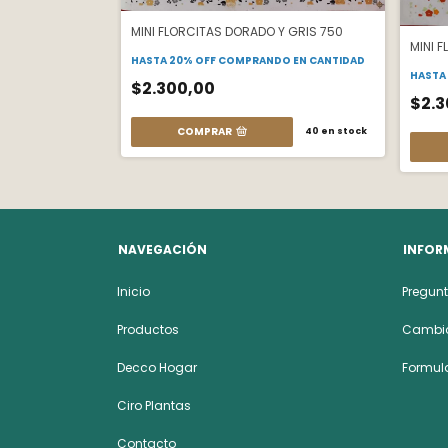
D38
MINI FLORCITAS DORADO Y GRIS 750
MINI 
O EN CANTIDAD
HASTA 20% OFF
COMPRANDO EN CANTIDAD
HASTA
$2.300,00
$2.3
12
en stock
COMPRAR
40
en stock
NAVEGACIÓN
INFOR
Inicio
Pregunt
Productos
Cambio
Decco Hogar
Formula
Ciro Plantas
Contacto