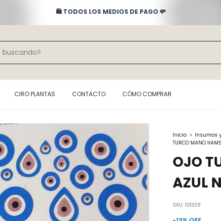
🛍️ TODOS LOS MEDIOS DE PAGO 💸
CIRO PLANTAS
CONTACTO
CÓMO COMPRAR
Inicio
>
Insumos 
TURCO MANO HAMS
OJO T
AZUL 
SKU:
101339
-
13
%
OFF