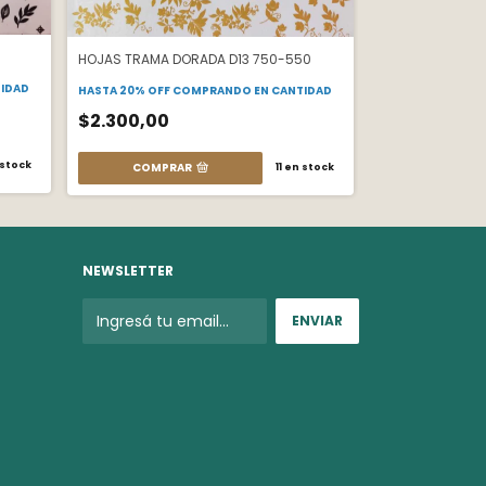
FLORES HIPPIES 
HOJAS TRAMA DORADA D13 750-550
HASTA 20% OFF
C
IDAD
HASTA 20% OFF
COMPRANDO EN CANTIDAD
$2.300,00
$2.300,00
COMPRA
stock
COMPRAR
11
en stock
NEWSLETTER