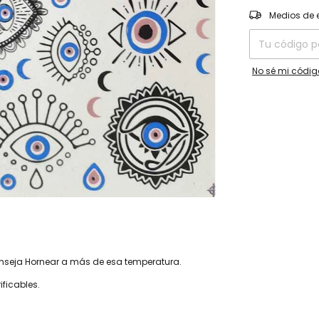
Entregas para el
Medios de 
No sé mi códig
conseja Hornear a más de esa temperatura.
ficables.