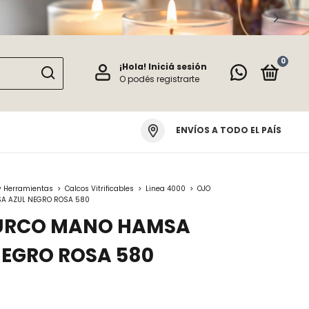
0
¡Hola!
Iniciá sesión
O podés registrarte
ENVÍOS A TODO EL PAÍS
y Herramientas
>
Calcos Vitrificables
>
Linea 4000
>
OJO
A AZUL NEGRO ROSA 580
URCO MANO HAMSA
NEGRO ROSA 580