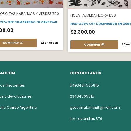
FLORCITAS NARANJAS Y VERDES 750
HOJA PALMERA NEGRA D38
 20% OFF
COMPRANDO EN CANTIDAD
HASTA 20% OFF
COMPRANDO EN CANT
00,00
$2.300,00
COMPRAR
22
en stock
COMPRAR
20
en 
MACIÓN
CONTACTÁNOS
as Frecuentes
5493484565815
s y devoluciones
03484565815
rio Correo Argentino
gestionakanor@gmail.com
Los Lazaristas 376