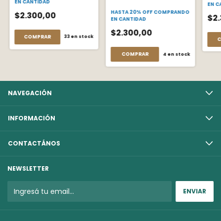
EN CANTIDAD
EN C
HASTA 20% OFF
COMPRANDO
$2.300,00
$2
EN CANTIDAD
$2.300,00
COMPRAR
33
en stock
C
COMPRAR
4
en stock
NAVEGACIÓN
INFORMACIÓN
CONTACTÁNOS
NEWSLETTER