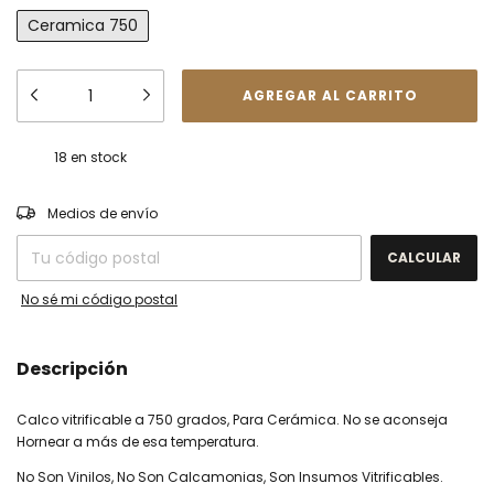
Ceramica 750
18
en stock
CAMBIAR CP
Entregas para el CP:
Medios de envío
CALCULAR
No sé mi código postal
Descripción
Calco vitrificable a 750 grados, Para Cerámica. No se aconseja
Hornear a más de esa temperatura.
No Son Vinilos, No Son Calcamonias, Son Insumos Vitrificables.