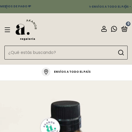
✨ ENVÍOS A TODO EL PAÍS - ANDREANI - CORREO ARGENTINO
0
ENVÍOS A TODO EL PAÍS