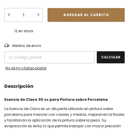
12
en stock
CAMBIAR CP
Entregas para el CP:
Medios de envío
CALCULAR
No sé mi código postal
Descripción
Esencia de Clavo 30 cc para Pintura sobre Porcelana
La Esencia de Clavo es un diluyente utilizado en pintura sobre
porcelana para mezclar con colores y medios, mejorando la fluidez
y facilitando la aplicación de la pintura sobre la pieza. Su
evaporación es lenta, lo que permite trabajar con mayor precisión