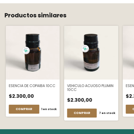
Productos similares
ESENCIA DE COPAIBA 10CC
VEHICULO ACUOSO PLUMIN
ESEN
10CC
$2.300,00
$2
$2.300,00
1
en stock
7
en stock