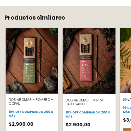
Productos similares
LINE
DOS AROMAS - ROMERO -
DOS AROMAS - MIRRA -
COPAL
PALO SANTO
10% 
10% OFF
COMPRANDO 200 O
MÁS
10% OFF
COMPRANDO 200 O
MÁS
MÁS
$3
$2.900,00
$2.900,00