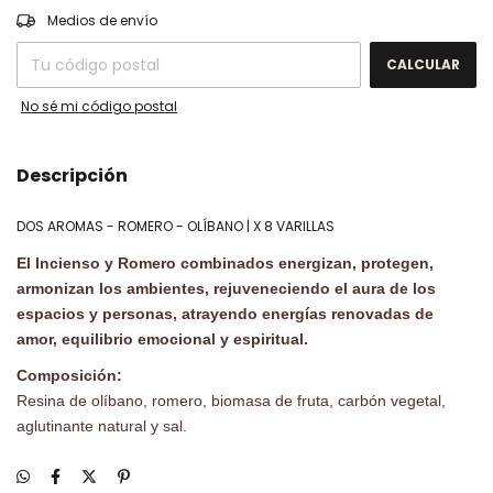
CAMBIAR CP
Entregas para el CP:
Medios de envío
CALCULAR
No sé mi código postal
Descripción
DOS AROMAS - ROMERO - OLÍBANO | X 8 VARILLAS
El Incienso y Romero combinados energizan, protegen,
armonizan los ambientes, rejuveneciendo el aura de los
espacios y personas, atrayendo energías renovadas de
amor, equilibrio emocional y espiritual.
Composición:
Resina de olíbano, romero, biomasa de fruta, carbón vegetal,
aglutinante natural y sal.