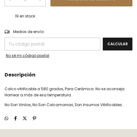
19
en stock
CAMBIAR CP
Entregas para el CP:
Medios de envío
CALCULAR
No sé mi código postal
Descripción
Calco vitrificable a 580 grados, Para Cerámica. No se aconseja
Hornear a más de esa temperatura.
No Son Vinilos, No Son Calcamonias, Son Insumos Vitrificables.