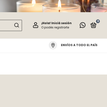
0
¡Hola!
Iniciá sesión
O podés registrarte
ENVÍOS A TODO EL PAÍS